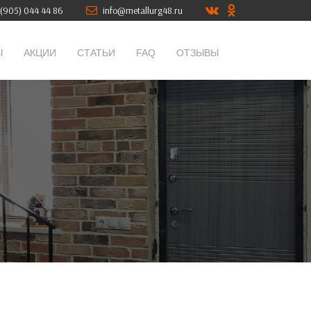
(905) 044 44 86
info@metallurg48.ru
Ы
АКЦИИ
СТАТЬИ
FAQ
ОТЗЫВЫ