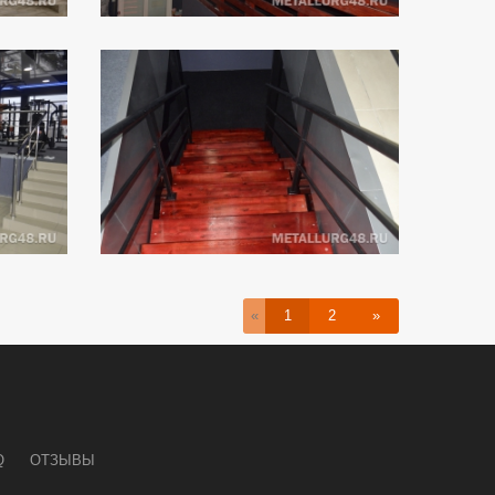
«
1
2
»
Q
ОТЗЫВЫ