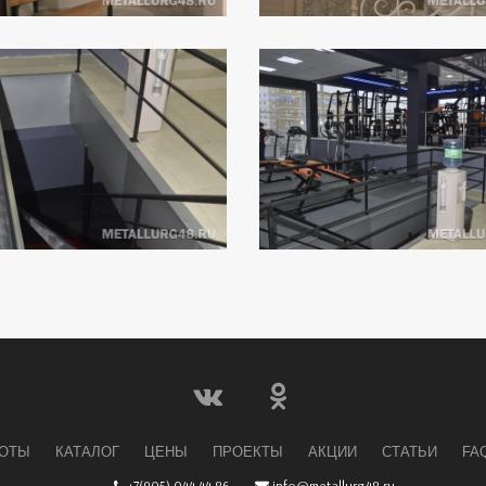
БОТЫ
КАТАЛОГ
ЦЕНЫ
ПРОЕКТЫ
АКЦИИ
СТАТЬИ
FA
+7(905) 044 44 86
info@metallurg48.ru