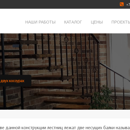
+7
НАШИ РАБОТЫ
КАТАЛОГ
ЦЕНЫ
ПРОЕКТ
 двух косоурах
ве данной конструкции лестниц лежат две несущих балки называ