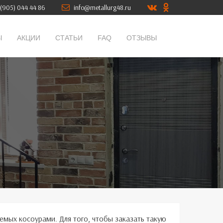
(905) 044 44 86
info@metallurg48.ru
Ы
АКЦИИ
СТАТЬИ
FAQ
ОТЗЫВЫ
емых косоурами. Для того, чтобы заказать такую