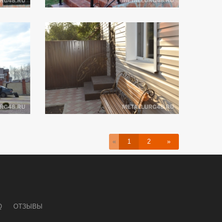
«
1
2
»
Q
ОТЗЫВЫ