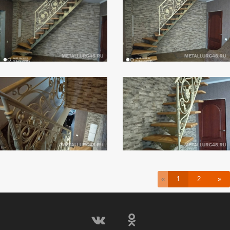
«
1
2
»