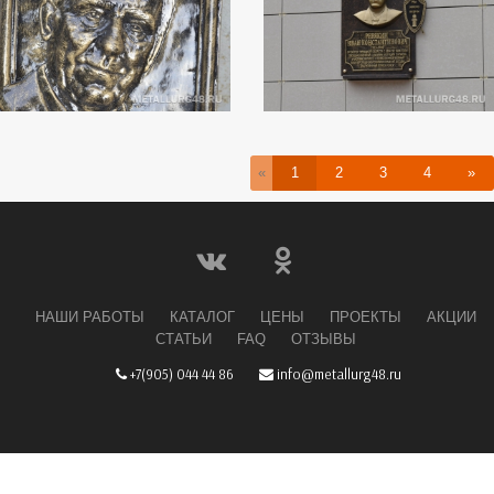
«
1
2
3
4
»
НАШИ РАБОТЫ
КАТАЛОГ
ЦЕНЫ
ПРОЕКТЫ
АКЦИИ
СТАТЬИ
FAQ
ОТЗЫВЫ
+7(905) 044 44 86
info@metallurg48.ru